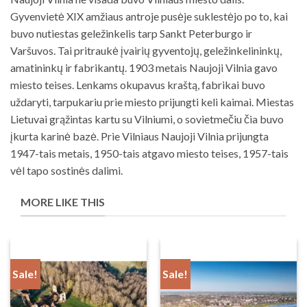
Gyvenvietė XIX amžiaus antroje pusėje suklestėjo po to, kai
buvo nutiestas geležinkelis tarp Sankt Peterburgo ir
Varšuvos. Tai pritraukė įvairių gyventojų, geležinkelininkų,
amatininkų ir fabrikantų. 1903 metais Naujoji Vilnia gavo
miesto teises. Lenkams okupavus kraštą, fabrikai buvo
uždaryti, tarpukariu prie miesto prijungti keli kaimai. Miestas
Lietuvai grąžintas kartu su Vilniumi, o sovietmečiu čia buvo
įkurta karinė bazė. Prie Vilniaus Naujoji Vilnia prijungta
1947-tais metais, 1950-tais atgavo miesto teises, 1957-tais
vėl tapo sostinės dalimi.
MORE LIKE THIS
Sale!
Sale!