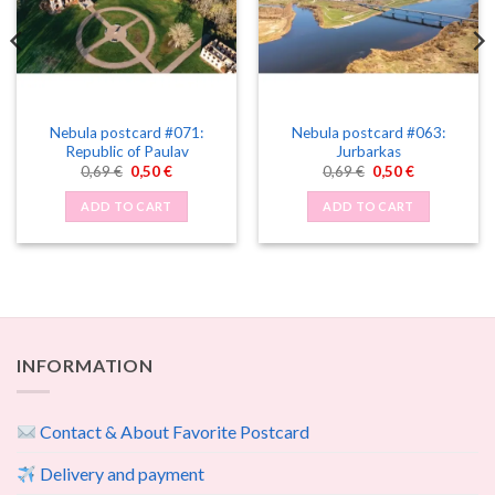
Nebula postcard #071:
Nebula postcard #063:
Republic of Paulav
Jurbarkas
Original
Current
Original
Current
0,69
€
0,50
€
0,69
€
0,50
€
price
price
price
price
was:
is:
was:
is:
ADD TO CART
ADD TO CART
0,69 €.
0,50 €.
0,69 €.
0,50 €.
INFORMATION
Contact & About Favorite Postcard
Delivery and payment