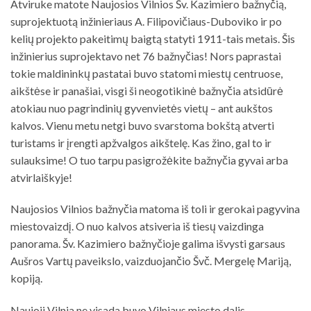
Atviruke matote Naujosios Vilnios Šv. Kazimiero bažnyčią,
suprojektuotą inžinieriaus A. Filipovičiaus-Duboviko ir po
kelių projekto pakeitimų baigtą statyti 1911-tais metais. Šis
inžinierius suprojektavo net 76 bažnyčias! Nors paprastai
tokie maldininkų pastatai buvo statomi miestų centruose,
aikštėse ir panašiai, visgi ši neogotikinė bažnyčia atsidūrė
atokiau nuo pagrindinių gyvenvietės vietų – ant aukštos
kalvos. Vienu metu netgi buvo svarstoma bokštą atverti
turistams ir įrengti apžvalgos aikštelę. Kas žino, gal to ir
sulauksime! O tuo tarpu pasigrožėkite bažnyčia gyvai arba
atvirlaiškyje!
Naujosios Vilnios bažnyčia matoma iš toli ir gerokai pagyvina
miestovaizdį. O nuo kalvos atsiveria iš tiesų vaizdinga
panorama. Šv. Kazimiero bažnyčioje galima išvysti garsaus
Aušros Vartų paveikslo, vaizduojančio Švč. Mergelę Mariją,
kopiją.
Naujoji Vilnia ne visada buvo Vilniaus miesto dalis.