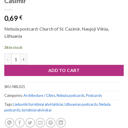
Casimir
0,69
€
Nebula postcard: Church of St. Casimir, Naujoji Vilnia,
Lithuania
36 in stock
Nebula postcard #021: Church of St. Casimir quantity
ADD TO CART
SKU:
NBL021
Categories:
Architecture / Cities
,
Nebula postcards
,
Postcards
Tags:
Lietuviški turistiniai atvirlaiškiai
,
Lithuanian postcards
,
Nebula
postcards
,
turistiniai atvirukai