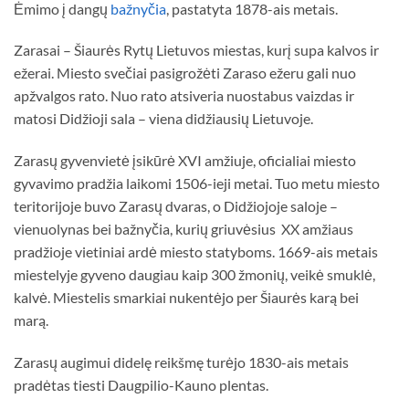
Ėmimo į dangų
bažnyčia
, pastatyta 1878-ais metais.
Zarasai – Šiaurės Rytų Lietuvos miestas, kurį supa kalvos ir
ežerai. Miesto svečiai pasigrožėti Zaraso ežeru gali nuo
apžvalgos rato. Nuo rato atsiveria nuostabus vaizdas ir
matosi Didžioji sala – viena didžiausių Lietuvoje.
Zarasų gyvenvietė įsikūrė XVI amžiuje, oficialiai miesto
gyvavimo pradžia laikomi 1506-ieji metai. Tuo metu miesto
teritorijoje buvo Zarasų dvaras, o Didžiojoje saloje –
vienuolynas bei bažnyčia, kurių griuvėsius XX amžiaus
pradžioje vietiniai ardė miesto statyboms. 1669-ais metais
miestelyje gyveno daugiau kaip 300 žmonių, veikė smuklė,
kalvė. Miestelis smarkiai nukentėjo per Šiaurės karą bei
marą.
Zarasų augimui didelę reikšmę turėjo 1830-ais metais
pradėtas tiesti Daugpilio-Kauno plentas.