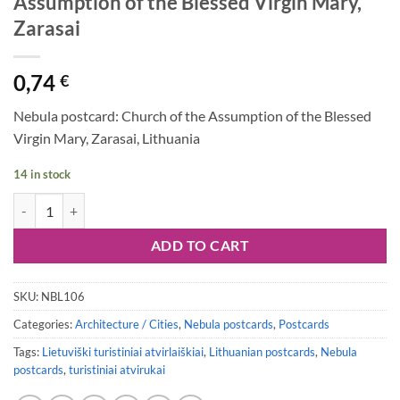
Assumption of the Blessed Virgin Mary,
Zarasai
0,74
€
Nebula postcard: Church of the Assumption of the Blessed
Virgin Mary, Zarasai, Lithuania
14 in stock
Nebula postcard #106: Church of the Assumption of the Blessed Virgi
ADD TO CART
SKU:
NBL106
Categories:
Architecture / Cities
,
Nebula postcards
,
Postcards
Tags:
Lietuviški turistiniai atvirlaiškiai
,
Lithuanian postcards
,
Nebula
postcards
,
turistiniai atvirukai