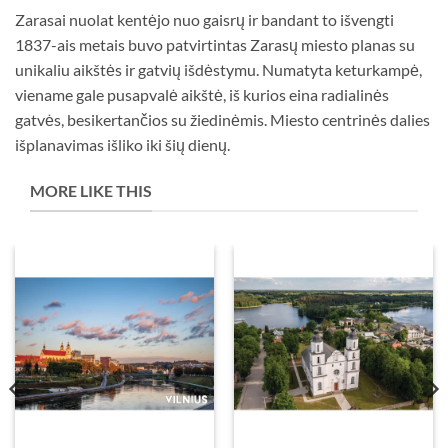
Zarasai nuolat kentėjo nuo gaisrų ir bandant to išvengti
1837-ais metais buvo patvirtintas Zarasų miesto planas su
unikaliu aikštės ir gatvių išdėstymu. Numatyta keturkampė,
viename gale pusapvalė aikštė, iš kurios eina radialinės
gatvės, besikertančios su žiedinėmis. Miesto centrinės dalies
išplanavimas išliko iki šių dienų.
MORE LIKE THIS