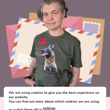
We are using cookies to give you the best experience on
our website.
You can find out more about which cookies we are using
Visa
PayPal
Stripe
MasterCard
Paysera
settings
or switch them off in