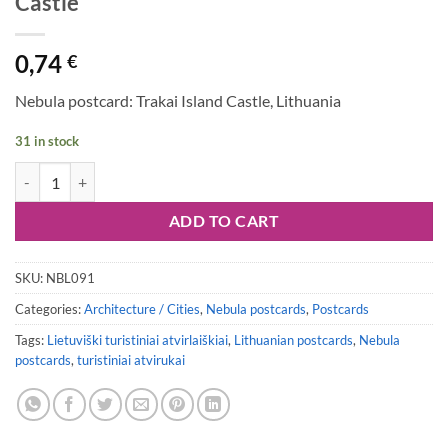
Castle
0,74
€
Nebula postcard: Trakai Island Castle, Lithuania
31 in stock
Nebula postcard #091: Trakai Island Castle quantity
ADD TO CART
SKU:
NBL091
Categories:
Architecture / Cities
,
Nebula postcards
,
Postcards
Tags:
Lietuviški turistiniai atvirlaiškiai
,
Lithuanian postcards
,
Nebula
postcards
,
turistiniai atvirukai