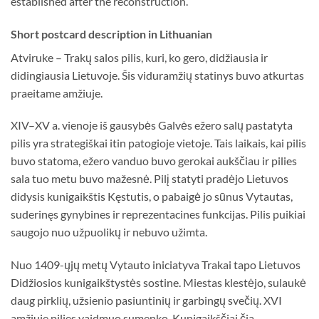
established after the reconstruction.
Short postcard description in Lithuanian
Atviruke – Trakų salos pilis, kuri, ko gero, didžiausia ir
didingiausia Lietuvoje. Šis viduramžių statinys buvo atkurtas
praeitame amžiuje.
XIV–XV a. vienoje iš gausybės Galvės ežero salų pastatyta
pilis yra strategiškai itin patogioje vietoje. Tais laikais, kai pilis
buvo statoma, ežero vanduo buvo gerokai aukščiau ir pilies
sala tuo metu buvo mažesnė. Pilį statyti pradėjo Lietuvos
didysis kunigaikštis Kęstutis, o pabaigė jo sūnus Vytautas,
suderinęs gynybines ir reprezentacines funkcijas. Pilis puikiai
saugojo nuo užpuolikų ir nebuvo užimta.
Nuo 1409-ųjų metų Vytauto iniciatyva Trakai tapo Lietuvos
Didžiosios kunigaikštystės sostine. Miestas klestėjo, sulaukė
daug pirklių, užsienio pasiuntinių ir garbingų svečių. XVI
amžiuje pilies vaidmuo sumenko. Kunigaikščiai čia