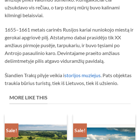
užsukdavo vis rečiau, o tarp storų mūrų buvo kalinami
kilmingi belaisviai.
1655–1661 metais carinės Rusijos kariai nuniokojo miestą ir
gerokai apgriovė pilį. Atstatymo dabai prasidėjo tik XX
amžiaus pirmoje pusėje, tarpukariu, ir buvo tęsiami po
Antrojo pasaulinio karo. Devintajame praeito amžiaus
dešimtmetyje pilis atgavo viduramžių pavidalą.
Šiandien Trakų pilyje veikia i
storijos muziejus
. Pats objektas
traukia būrius turistų, tiek iš Lietuvos, tiek iš užsienio.
MORE LIKE THIS
Sale!
Sale!