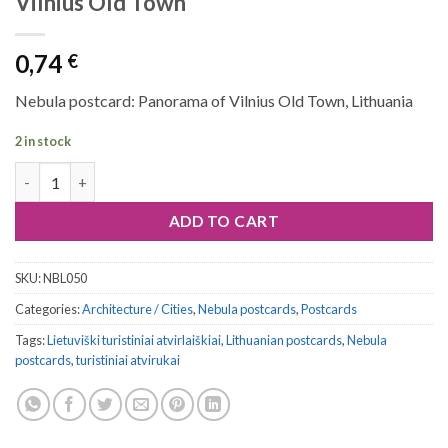
Vilnius Old Town
0,74
€
Nebula postcard: Panorama of Vilnius Old Town, Lithuania
2 in stock
Nebula postcard #050: Panorama of Vilnius Old Town quantity
ADD TO CART
SKU:
NBL050
Categories:
Architecture / Cities
,
Nebula postcards
,
Postcards
Tags:
Lietuviški turistiniai atvirlaiškiai
,
Lithuanian postcards
,
Nebula
postcards
,
turistiniai atvirukai