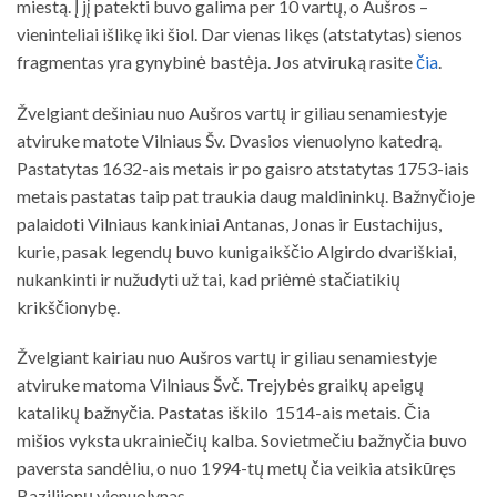
miestą. Į jį patekti buvo galima per 10 vartų, o Aušros –
vieninteliai išlikę iki šiol. Dar vienas likęs (atstatytas) sienos
fragmentas yra gynybinė bastėja. Jos atviruką rasite
čia
.
Žvelgiant dešiniau nuo Aušros vartų ir giliau senamiestyje
atviruke matote Vilniaus Šv. Dvasios vienuolyno katedrą.
Pastatytas 1632-ais metais ir po gaisro atstatytas 1753-iais
metais pastatas taip pat traukia daug maldininkų. Bažnyčioje
palaidoti Vilniaus kankiniai Antanas, Jonas ir Eustachijus,
kurie, pasak legendų buvo kunigaikščio Algirdo dvariškiai,
nukankinti ir nužudyti už tai, kad priėmė stačiatikių
krikščionybę.
Žvelgiant kairiau nuo Aušros vartų ir giliau senamiestyje
atviruke matoma Vilniaus Švč. Trejybės graikų apeigų
katalikų bažnyčia. Pastatas iškilo 1514-ais metais. Čia
mišios vyksta ukrainiečių kalba. Sovietmečiu bažnyčia buvo
paversta sandėliu, o nuo 1994-tų metų čia veikia atsikūręs
Bazilijonų vienuolynas.