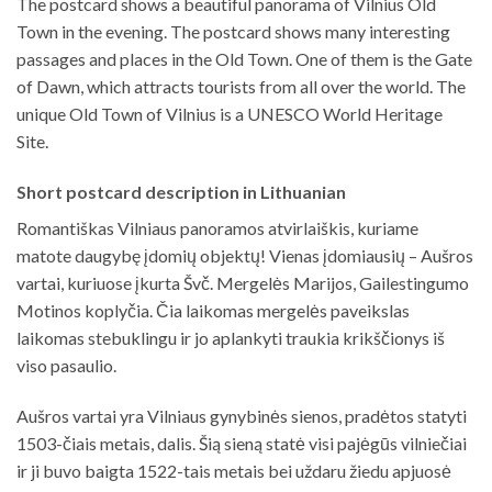
The postcard shows a beautiful panorama of Vilnius Old
Town in the evening. The postcard shows many interesting
passages and places in the Old Town. One of them is the Gate
of Dawn, which attracts tourists from all over the world. The
unique Old Town of Vilnius is a UNESCO World Heritage
Site.
Short postcard description in Lithuanian
Romantiškas Vilniaus panoramos atvirlaiškis, kuriame
matote daugybę įdomių objektų! Vienas įdomiausių – Aušros
vartai, kuriuose įkurta Švč. Mergelės Marijos, Gailestingumo
Motinos koplyčia. Čia laikomas mergelės paveikslas
laikomas stebuklingu ir jo aplankyti traukia krikščionys iš
viso pasaulio.
Aušros vartai yra Vilniaus gynybinės sienos, pradėtos statyti
1503-čiais metais, dalis. Šią sieną statė visi pajėgūs vilniečiai
ir ji buvo baigta 1522-tais metais bei uždaru žiedu apjuosė