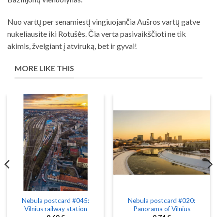
Nuo vartų per senamiestį vingiuojančia Aušros vartų gatve
nukeliausite iki Rotušės. Čia verta pasivaikščioti ne tik
akimis, žvelgiant į atviruką, bet ir gyvai!
MORE LIKE THIS
Nebula postcard #045:
Nebula postcard #020:
Vilnius railway station
Panorama of Vilnius